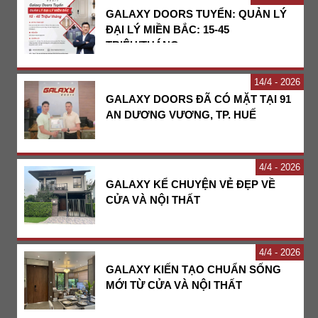
GALAXY DOORS TUYỂN: QUẢN LÝ
ĐẠI LÝ MIỀN BẮC: 15-45
TRIỆU/THÁNG
14
4 - 2026
GALAXY DOORS ĐÃ CÓ MẶT TẠI 91
AN DƯƠNG VƯƠNG, TP. HUẾ
4
4 - 2026
GALAXY KỂ CHUYỆN VẺ ĐẸP VỀ
CỬA VÀ NỘI THẤT
4
4 - 2026
GALAXY KIẾN TẠO CHUẨN SỐNG
MỚI TỪ CỬA VÀ NỘI THẤT