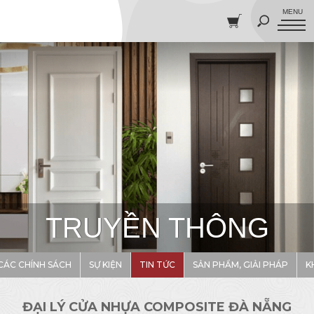
TRUYỀN THÔNG
CÁC CHÍNH SÁCH
SỰ KIỆN
TIN TỨC
SẢN PHẨM, GIẢI PHÁP
K
ĐẠI LÝ CỬA NHỰA COMPOSITE ĐÀ NẴNG