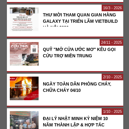
16
3 - 2026
THƯ MỜI THAM QUAN GIAN HÀNG
GALAXY TẠI TRIỂN LÃM VIETBUILD
HÀ NỘI 2026
24
11 - 2025
QUỸ "MỞ CỬA ƯỚC MƠ" KÊU GỌI
CỨU TRỢ MIỀN TRUNG
2
10 - 2025
NGÀY TOÀN DÂN PHÒNG CHÁY,
CHỮA CHÁY 04/10
1
10 - 2025
ĐẠI LÝ NHẬT MINH KỶ NIỆM 10
NĂM THÀNH LẬP & HỢP TÁC