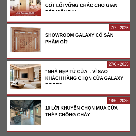
CỐT LÕI VỮNG CHẮC CHO GIAN
BẾP HIỆN ĐẠI
7
7 - 2025
SHOWROOM GALAXY CÓ SẢN
PHẨM GÌ?
27
6 - 2025
“NHÀ ĐẸP TỪ CỬA": VÌ SAO
KHÁCH HÀNG CHỌN CỬA GALAXY
DOOR?
18
6 - 2025
10 LỜI KHUYÊN CHỌN MUA CỬA
THÉP CHỐNG CHÁY