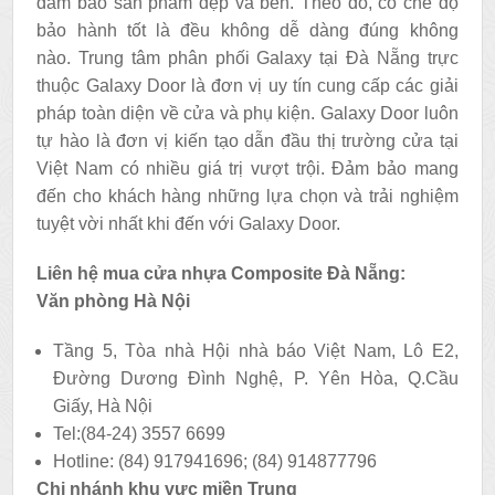
đảm bảo sản phẩm đẹp và bền. Theo đó, có chế độ
bảo hành tốt là đều không dễ dàng đúng không
nào. Trung tâm phân phối Galaxy tại Đà Nẵng trực
thuộc Galaxy Door là đơn vị uy tín cung cấp các giải
pháp toàn diện về cửa và phụ kiện. Galaxy Door luôn
tự hào là đơn vị kiến tạo dẫn đầu thị trường cửa tại
Việt Nam có nhiều giá trị vượt trội. Đảm bảo mang
đến cho khách hàng những lựa chọn và trải nghiệm
tuyệt vời nhất khi đến với Galaxy Door.
Liên hệ mua cửa nhựa Composite Đà Nẵng:
Văn phòng Hà Nội
Tầng 5, Tòa nhà Hội nhà báo Việt Nam, Lô E2,
Đường Dương Đình Nghệ, P. Yên Hòa, Q.Cầu
Giấy, Hà Nội
Tel:(84-24) 3557 6699
Hotline: (84) 917941696; (84) 914877796
Chi nhánh khu vực miền Trung