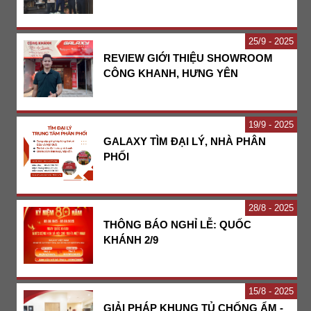
25
9 - 2025
REVIEW GIỚI THIỆU SHOWROOM
CÔNG KHANH, HƯNG YÊN
19
9 - 2025
GALAXY TÌM ĐẠI LÝ, NHÀ PHÂN
PHỐI
28
8 - 2025
THÔNG BÁO NGHỈ LỄ: QUỐC
KHÁNH 2/9
15
8 - 2025
GIẢI PHÁP KHUNG TỦ CHỐNG ẨM -