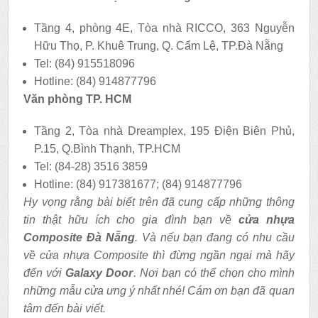
Tầng 4, phòng 4E, Tòa nhà RICCO, 363 Nguyễn
Hữu Thọ, P. Khuê Trung, Q. Cẩm Lệ, TP.Đà Nẵng
Tel: (84) 915518096
Hotline: (84) 914877796
Văn phòng TP. HCM
Tầng 2, Tòa nhà Dreamplex, 195 Điện Biên Phủ,
P.15, Q.Bình Thạnh, TP.HCM
Tel: (84-28) 3516 3859
Hotline: (84) 917381677; (84) 914877796
Hy vọng rằng bài biết trên đã cung cấp những thông
tin thật hữu ích cho gia đình bạn về
cửa nhựa
Composite Đà Nẵng
. Và nếu bạn đang có nhu cầu
về cửa nhựa Composite thì đừng ngần ngại mà hãy
đến với
Galaxy Door
. Nơi bạn có thể chọn cho mình
những mẫu cửa ưng ý nhất nhé! Cám ơn bạn đã quan
tâm đến bài viết.