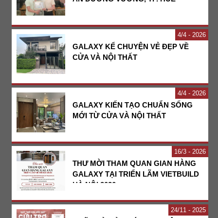
4
4 - 2026
GALAXY KỂ CHUYỆN VẺ ĐẸP VỀ
CỬA VÀ NỘI THẤT
4
4 - 2026
GALAXY KIẾN TẠO CHUẨN SỐNG
MỚI TỪ CỬA VÀ NỘI THẤT
16
3 - 2026
THƯ MỜI THAM QUAN GIAN HÀNG
GALAXY TẠI TRIỂN LÃM VIETBUILD
HÀ NỘI 2026
24
11 - 2025