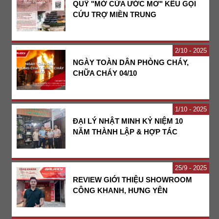
QUỸ "MỞ CỬA ƯỚC MƠ" KÊU GỌI
CỨU TRỢ MIỀN TRUNG
2
10 - 2025
NGÀY TOÀN DÂN PHÒNG CHÁY,
CHỮA CHÁY 04/10
1
10 - 2025
ĐẠI LÝ NHẬT MINH KỶ NIỆM 10
NĂM THÀNH LẬP & HỢP TÁC
25
9 - 2025
REVIEW GIỚI THIỆU SHOWROOM
CÔNG KHANH, HƯNG YÊN