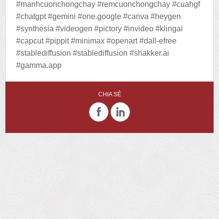
#manhcuonchongchay #remcuonchongchay #cuahgf
#chatgpt #gemini #one.google #canva #heygen
#synthesia #videogen #pictory #invideo #klingai
#capcut #pippit #minimax #openart #dall-efree
#stablediffusion #stablediffusion #shakker.ai
#gamma.app
CHIA SẺ