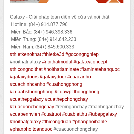
Galaxy - Giải pháp toàn diện về cửa và nội thất
Hotline: (84+) 914.877.796
Miền Bắc: (84+) 946.398.336
Miền Trung: (84+) 914.642.233
Miền Nam: (84+) 845.600.333
#thietkenoithat
#thietke3d
#gocongnghiep
#noithatgalaxy
#noithatmodul
#galaxyconcept
#thicongnoithat
#noithatlaminate
#laminatehanquoc
#galaxydoors
#galaxydoor
#cuacanho
#cuachinhcanho
#cuathongphong
#cuaabsthongphong
#cuawpcthongphong
#cuathepgalaxy
#cuathepchongchay
#cuacuonchongchay
#remnganchay #manhnganchay
#cuabenhvien
#cuatruot
#cuabietthu
#tubepgalaxy
#noithatgalaxy
#thicongduan
#phanphoibanle
#phanphoitoanquoc
#cuacuonchongchay