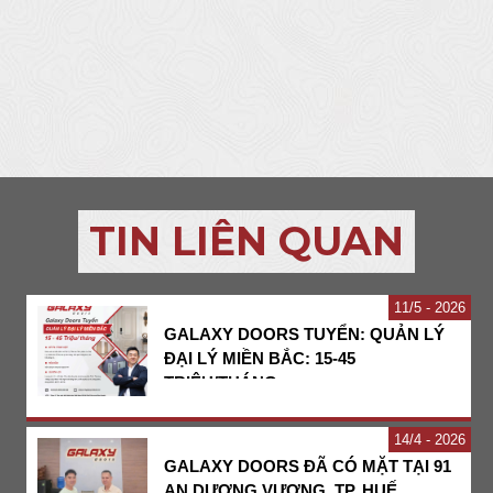
TIN LIÊN QUAN
11
5 - 2026
GALAXY DOORS TUYỂN: QUẢN LÝ
ĐẠI LÝ MIỀN BẮC: 15-45
TRIỆU/THÁNG
14
4 - 2026
GALAXY DOORS ĐÃ CÓ MẶT TẠI 91
AN DƯƠNG VƯƠNG, TP. HUẾ