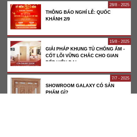
28
8 - 2025
THÔNG BÁO NGHỈ LỄ: QUỐC
KHÁNH 2/9
15
8 - 2025
GIẢI PHÁP KHUNG TỦ CHỐNG ẨM -
CỐT LÕI VỮNG CHẮC CHO GIAN
BẾP HIỆN ĐẠI
7
7 - 2025
SHOWROOM GALAXY CÓ SẢN
PHẨM GÌ?
27
6 - 2025
“NHÀ ĐẸP TỪ CỬA": VÌ SAO
KHÁCH HÀNG CHỌN CỬA GALAXY
DOOR?