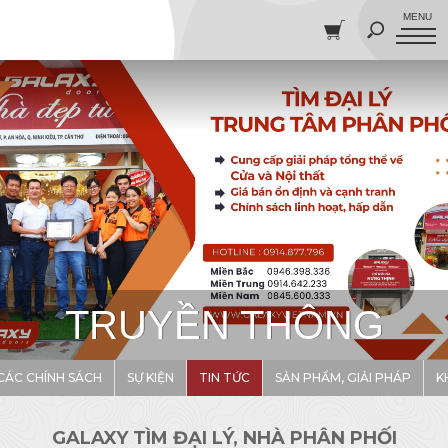
TRUYỀN THÔNG
CÁC CHÍNH SÁCH
SỰ KIỆN
TIN TỨC
SẢN PHẨM, GIẢI PHÁP
K
GALAXY TÌM ĐẠI LÝ, NHÀ PHÂN PHỐI