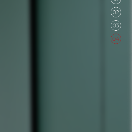
02
03
04