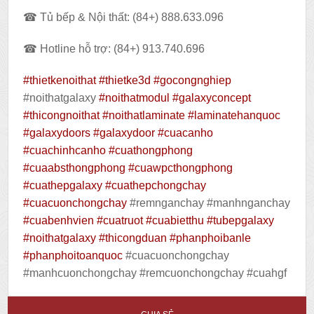
☎ Tủ bếp & Nội thất: (84+) 888.633.096
☎ Hotline hỗ trợ: (84+) 913.740.696
#thietkenoithat
#thietke3d
#gocongnghiep
#noithatgalaxy
#noithatmodul
#galaxyconcept
#thicongnoithat
#noithatlaminate
#laminatehanquoc
#galaxydoors
#galaxydoor
#cuacanho
#cuachinhcanho
#cuathongphong
#cuaabsthongphong
#cuawpcthongphong
#cuathepgalaxy
#cuathepchongchay
#cuacuonchongchay
#remnganchay #manhnganchay
#cuabenhvien
#cuatruot
#cuabietthu
#tubepgalaxy
#noithatgalaxy
#thicongduan
#phanphoibanle
#phanphoitoanquoc
#cuacuonchongchay
#manhcuonchongchay #remcuonchongchay #cuahgf