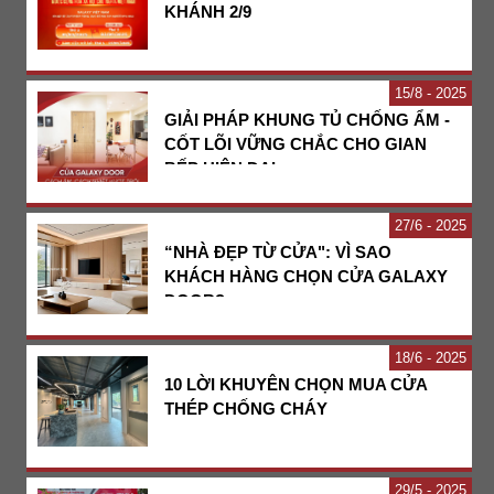
KHÁNH 2/9
15
8 - 2025
GIẢI PHÁP KHUNG TỦ CHỐNG ẨM -
CỐT LÕI VỮNG CHẮC CHO GIAN
BẾP HIỆN ĐẠI
27
6 - 2025
“NHÀ ĐẸP TỪ CỬA": VÌ SAO
KHÁCH HÀNG CHỌN CỬA GALAXY
DOOR?
18
6 - 2025
10 LỜI KHUYÊN CHỌN MUA CỬA
THÉP CHỐNG CHÁY
29
5 - 2025