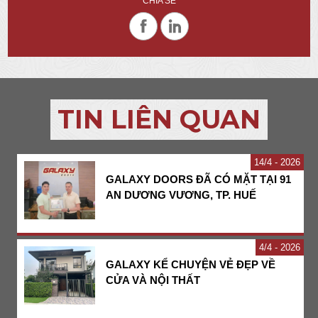
CHIA SẺ
TIN LIÊN QUAN
14
4 - 2026
GALAXY DOORS ĐÃ CÓ MẶT TẠI 91
AN DƯƠNG VƯƠNG, TP. HUẾ
4
4 - 2026
GALAXY KỂ CHUYỆN VẺ ĐẸP VỀ
CỬA VÀ NỘI THẤT