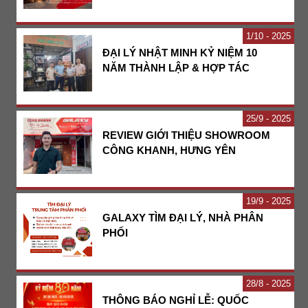
1
10 - 2025
ĐẠI LÝ NHẬT MINH KỶ NIỆM 10
NĂM THÀNH LẬP & HỢP TÁC
25
9 - 2025
REVIEW GIỚI THIỆU SHOWROOM
CÔNG KHANH, HƯNG YÊN
19
9 - 2025
GALAXY TÌM ĐẠI LÝ, NHÀ PHÂN
PHỐI
28
8 - 2025
THÔNG BÁO NGHỈ LỄ: QUỐC