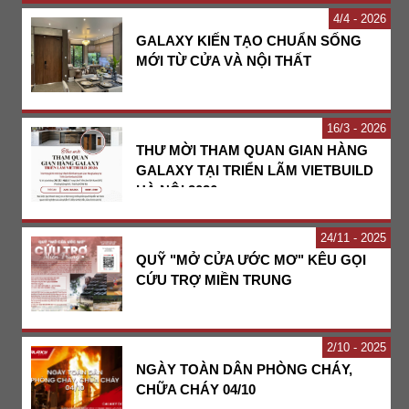
4
4 - 2026
GALAXY KIẾN TẠO CHUẨN SỐNG
MỚI TỪ CỬA VÀ NỘI THẤT
16
3 - 2026
THƯ MỜI THAM QUAN GIAN HÀNG
GALAXY TẠI TRIỂN LÃM VIETBUILD
HÀ NỘI 2026
24
11 - 2025
QUỸ "MỞ CỬA ƯỚC MƠ" KÊU GỌI
CỨU TRỢ MIỀN TRUNG
2
10 - 2025
NGÀY TOÀN DÂN PHÒNG CHÁY,
CHỮA CHÁY 04/10