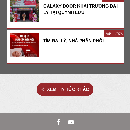
GALAXY DOOR KHAI TRƯƠNG ĐẠI
LÝ TẠI QUỲNH LƯU
5
6 - 2025
TÌM ĐẠI LÝ, NHÀ PHÂN PHỐI
XEM TIN TỨC KHÁC