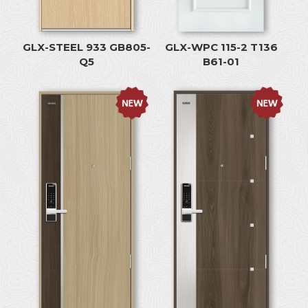
GLX-STEEL 933 GB805-
GLX-WPC 115-2 T136
Q5
B61-01